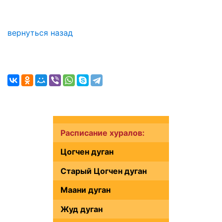
вернуться назад
Расписание хуралов:
Цогчен дуган
Старый Цогчен дуган
Маани дуган
Жуд дуган