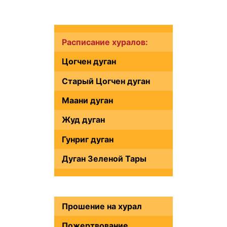
Расписание хуралов:
Цогчен дуган
Старый Цогчен дуган
Маани дуган
Жуд дуган
Гунриг дуган
Дуган Зеленой Тары
Прошение на хурал
Пожертвование