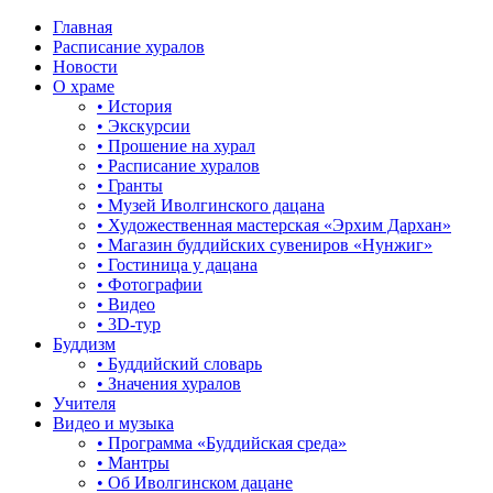
Главная
Расписание хуралов
Новости
О храме
• История
• Экскурсии
• Прошение на хурал
• Расписание хуралов
• Гранты
• Музей Иволгинского дацана
• Художественная мастерская «Эрхим Дархан»
• Магазин буддийских сувениров «Нунжиг»
• Гостиница у дацана
• Фотографии
• Видео
• 3D-тур
Буддизм
• Буддийский словарь
• Значения хуралов
Учителя
Видео и музыка
• Программа «Буддийская среда»
• Мантры
• Об Иволгинском дацане