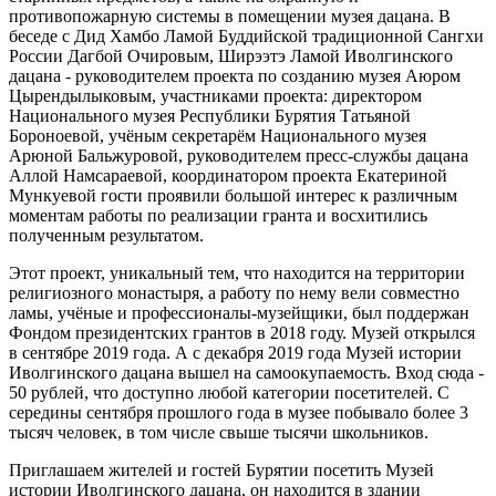
противопожарную системы в помещении музея дацана. В
беседе с Дид Хамбо Ламой Буддийской традиционной Сангхи
России Дагбой Очировым, Ширээтэ Ламой Иволгинского
дацана - руководителем проекта по созданию музея Аюром
Цырендылыковым, участниками проекта: директором
Национального музея Республики Бурятия Татьяной
Бороноевой, учёным секретарём Национального музея
Арюной Бальжуровой, руководителем пресс-службы дацана
Аллой Намсараевой, координатором проекта Екатериной
Мункуевой гости проявили большой интерес к различным
моментам работы по реализации гранта и восхитились
полученным результатом.
Этот проект, уникальный тем, что находится на территории
религиозного монастыря, а работу по нему вели совместно
ламы, учёные и профессионалы-музейщики, был поддержан
Фондом президентских грантов в 2018 году. Музей открылся
в сентябре 2019 года. А с декабря 2019 года Музей истории
Иволгинского дацана вышел на самоокупаемость. Вход сюда -
50 рублей, что доступно любой категории посетителей. С
середины сентября прошлого года в музее побывало более 3
тысяч человек, в том числе свыше тысячи школьников.
Приглашаем жителей и гостей Бурятии посетить Музей
истории Иволгинского дацана, он находится в здании