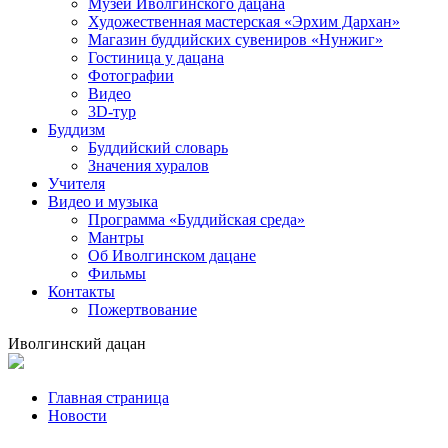
Музей Иволгинского дацана
Художественная мастерская «Эрхим Дархан»
Магазин буддийских сувениров «Нунжиг»
Гостиница у дацана
Фотографии
Видео
3D-тур
Буддизм
Буддийский словарь
Значения хуралов
Учителя
Видео и музыка
Программа «Буддийская среда»
Мантры
Об Иволгинском дацане
Фильмы
Контакты
Пожертвование
Иволгинский дацан
Главная страница
Новости