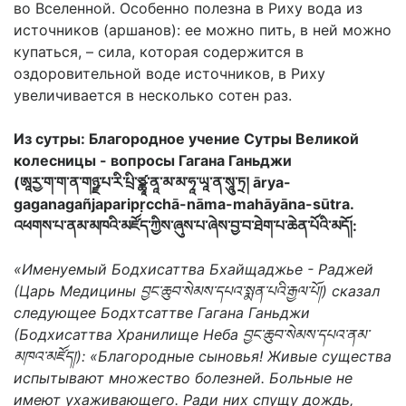
во Вселенной. Особенно полезна в Риху вода из
источников (аршанов): ее можно пить, в ней можно
купаться, – сила, которая содержится в
оздоровительной воде источников, в Риху
увеличивается в несколько сотен раз.
Из сутры: Благородное учение Сутры Великой
колесницы - вопросы Гагана Ганьджи
(ཨཱརྱ་ག་ག་ན་གཉྫ་པ་རི་པྲི་ཙྪཱ་ནཱ་མ་མ་ཧཱ་ཡཱ་ན་སཱུ་ཏྲ། ārya-
gaganagañjaparipṛcchā-nāma-mahāyāna-sūtra.
འཕགས་པ་ནམ་མཁའི་མཛོད་ཀྱིས་ཞུས་པ་ཞེས་བྱ་བ་ཐེག་པ་ཆེན་པོའི་མདོ།:
«Именуемый Бодхисаттва Бхайщаджье - Раджей
(Царь Медицины བྱང་ཆུབ་སེམས་དཔའ་སྨན་པའི་རྒྱལ་པོ།) сказал
следующее Бодхтсаттве Гагана Ганьджи
(Бодхисаттва Хранилище Неба བྱང་ཆུབ་སེམས་དཔའ་ནམ་
མཁའ་མཛོད།): «Благородные сыновья! Живые существа
испытывают множество болезней. Больные не
имеют ухаживающего. Ради них спущу дождь,