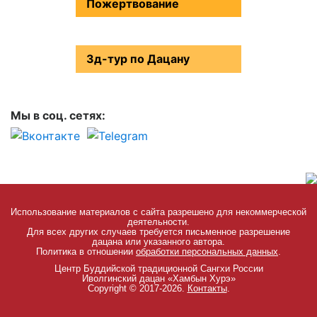
Пожертвование
3д-тур по Дацану
Мы в соц. сетях:
Использование материалов с сайта разрешено для некоммерческой
деятельности.
Для всех других случаев требуется письменное разрешение
дацана или указанного автора.
Политика в отношении
обработки персональных данных
.
Центр Буддийской традиционной Сангхи России
Иволгинский дацан «Хамбын Хурэ»
Copyright © 2017-2026.
Контакты
.