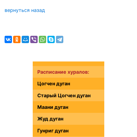
вернуться назад
Расписание хуралов:
Цогчен дуган
Старый Цогчен дуган
Маани дуган
Жуд дуган
Гунриг дуган