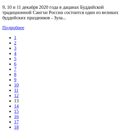
9, 10 и 11 декабря 2020 года в дацанах Буддийской
традиционной Сангхи России состоится один из великих
буддийских праздников - Зула...
Подробнее
1
2
3
4
5
6
7
8
9
10
11
12
13
14
15
16
17
18