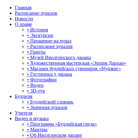
Главная
Расписание хуралов
Новости
О храме
• История
• Экскурсии
• Прошение на хурал
• Расписание хуралов
• Гранты
• Музей Иволгинского дацана
• Художественная мастерская «Эрхим Дархан»
• Магазин буддийских сувениров «Нунжиг»
• Гостиница у дацана
• Фотографии
• Видео
• 3D-тур
Буддизм
• Буддийский словарь
• Значения хуралов
Учителя
Видео и музыка
• Программа «Буддийская среда»
• Мантры
• Об Иволгинском дацане