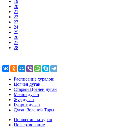
19
20
21
22
23
24
25
26
27
28
Расписание хуралов:
Цогчен дуган
Старый Цогчен дуган
Маани дуган
Жуд дуган
Гунриг дуган
Дуган Зеленой Тары
Прошение на хурал
Пожертвование