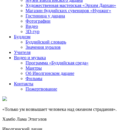
Музей Иволгинского дацана
Художественная мастерская «Эрхим Дархан»
Магазин буддийских сувениров «Нунжиг»
Гостиница у дацана
Фотографии
Видео
3D-тур
Буддизм
Буддийский словарь
Значения хуралов
Учителя
Видео и музыка
Программа «Буддийская среда»
Мантры
Об Иволгинском дацане
Фильмы
Контакты
Пожертвование
«Только ум возвышает человека над океаном страдания».
Хамбо Лама Этигэлов
Иволгинский дацан